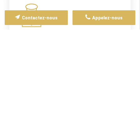
Contactez-nous
Appelez-nous
Sécurité
Nous sommes réglementés et contrôlés
par des autorités locales, offrant une
certaine garantie de sécurité et de
fiabilité. Je suis formé pour gérer les
situations d'urgence et assurer la
sécurité des passagers.